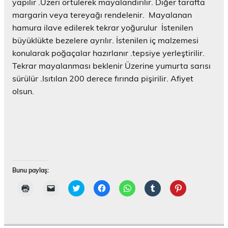
r
yapılır .Üzeri örtülerek mayalandırılır. Diğer tarafta
e
d
margarin veya tereyağı rendelenir. Mayalanan
e
hamura ilave edilerek tekrar yoğurulur İstenilen
a
ç
büyüklükte bezelere ayrılır. İstenilen iç malzemesi
ı
l
konularak poğaçalar hazırlanır .tepsiye yerleştirilir.
ı
r
Tekrar mayalanması beklenir Üzerine yumurta sarısı
)
sürülür .Isıtılan 200 derece fırında pişirilir. Afiyet
olsun.
Bunu paylaş:
Y
A
T
F
W
T
P
a
r
w
a
h
u
i
z
k
i
c
a
m
n
d
a
t
e
t
b
t
ı
d
t
b
s
l
e
r
a
e
o
A
r
r
m
ş
r
o
p
'
e