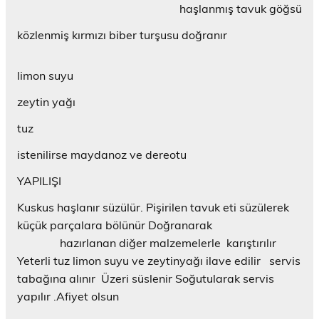
)
i
p
e
e
e
c
haşlanmış tavuk göğsü
n
e
r
r
d
e
t
n
e
e
e
r
ı
c
d
d
a
e
közlenmiş kırmızı biber turşusu doğranır
k
e
e
e
ç
d
l
r
a
a
ı
e
a
e
ç
ç
l
a
y
d
ı
ı
ı
ç
limon suyu
ı
e
l
l
r
ı
n
a
ı
ı
)
l
(
ç
r
r
ı
zeytin yağı
Y
ı
)
)
r
e
l
)
n
ı
tuz
i
r
p
)
e
istenilirse maydanoz ve dereotu
n
c
e
YAPILIŞI
r
e
Kuskus haşlanır süzülür. Pişirilen tavuk eti süzülerek
d
e
küçük parçalara bölünür Doğranarak
a
ç
hazırlanan diğer malzemelerle karıştırılır
ı
l
Yeterli tuz limon suyu ve zeytinyağı ilave edilir servis
ı
r
tabağına alınır Üzeri süslenir Soğutularak servis
)
yapılır .Afiyet olsun