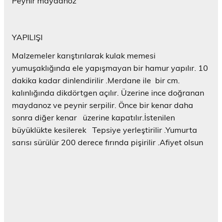
Peynir maydanoz
r
e
d
e
a
YAPILIŞI
ç
ı
l
Malzemeler karıştırılarak kulak memesi
ı
r
yumuşaklığında ele yapışmayan bir hamur yapılır. 10
)
dakika kadar dinlendirilir .Merdane ile bir cm.
kalınlığında dikdörtgen açılır. Üzerine ince doğranan
maydanoz ve peynir serpilir. Önce bir kenar daha
sonra diğer kenar üzerine kapatılır.İstenilen
büyüklükte kesilerek Tepsiye yerleştirilir .Yumurta
sarısı sürülür 200 derece fırında pişirilir .Afiyet olsun