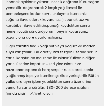
e
Ispanak ayıklanır yıkanır .İncecik doğranır.Kuru soğan
r
e
yemeklik doğranarak 2 kaşık yağ ilavesi ile
d
pembeleşene kadar kavrulur.(kıyma isterseniz
e
a
soğana ilave ederek kavurunuz )ıspanak tuz ve
ç
ı
karabiber ilave edilir.(ıspanağı koyduktan sonra
l
ı
hemen ocağı söndürüyorum).peynir koyarsanız
r
)
tuzunu ona göre ayarlamalısınız
Diğer tarafta fındık yağı süt veya yoğurt ve maden
suyu karıştırılır Bir adet yufka tezgah üzerine serilir.
Yarısı karıştırılan malzeme ile ıslanır Yufkanın diğer
yarısı üzerine kapatılır.Üzeri yine ıslatılır ve
hazırlanan ıspanaklı harç serpilir rulo olarak sarılır
.yağlanmış tepsiye istenilen şekilde yerleştirilir.Bütün
yufkalara aynı işlem yapıldıktan sonra üzerlerine
yumurta sarısı sürülür. 180- 200 derece ısıtılan
fırında pişirilir.Afiyet olsun