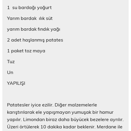
ı
i
n
n
n
e
e
r
ç
i
c
c
r
n
1 su bardağı yoğurt
)
i
p
e
e
e
c
n
e
r
r
d
e
t
n
e
e
e
r
Yarım bardak ılık süt
ı
c
d
d
a
e
k
e
e
e
ç
d
yarım bardak fındık yağı
l
r
a
a
ı
e
a
e
ç
ç
l
a
y
d
ı
ı
ı
ç
2 adet haşlanmış patates
ı
e
l
l
r
ı
n
a
ı
ı
)
l
(
ç
r
r
ı
1 paket toz maya
Y
ı
)
)
r
e
l
)
n
ı
Tuz
i
r
p
)
e
Un
n
c
e
YAPILIŞI
r
e
d
e
a
Patatesler iyice ezilir. Diğer malzemelerle
ç
ı
karıştırılarak ele yapışmayan yumuşak bir hamur
l
ı
yapılır. Limondan biraz daha büyücek bezelere ayrılır.
r
)
Üzeri örtülerek 10 dakika kadar beklenir. Merdane ile