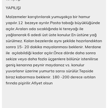
Y
ı
)
)
r
e
l
)
YAPILIŞI
n
ı
i
r
p
)
Malzemeler karıştırılarak yumuşakça bir hamur
e
n
yapılır.12 bezeye ayrılır.Pasta tabağı büyüklüğünde
c
e
açılır.Araları oda sıcaklığında ki tereyağı ile
r
e
yağlanarak 6 adedi üst üste konulur.En üstüne yağ
d
e
sürülmez. Kalan bezelerde aynı şekilde hazırlandıktan
a
sonra 15- 20 dakika mayalanması beklenir. Merdane
ç
ı
ile açılabildiği kadar açılır.Önce dörde daha sonra
l
ı
sekize veya daha fazla üçgenlere bölünür istenilirse
r
)
geniş kenarına peynir maydanoz vs. konulur
yuvarlanır üzerine yumurta sarısı sürülür.Tepside
biraz kabarması beklenir. 180 -200 derece ısıtılan
fırında pişirilir.Afiyet olsun