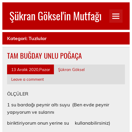
Skip
to
Şükran Göksel'in Mutfağı
content
Benim Küçük Mutfağımdan…
Kategori:
Tuzlular
TAM BUĞDAY UNLU POĞAÇA
13 Aralık 2020,Pazar
Şükran Göksel
Leave a comment
ÖLÇÜLER
1 su bardağı peynir altı suyu (Ben evde peynir
yapıyorum ve sularını
biriktiriyorum onun yerine su kullanabilirsiniz)