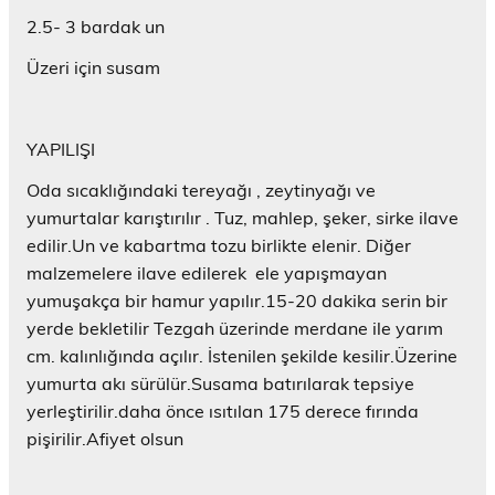
ı
e
l
l
r
ı
n
a
ı
ı
)
l
2.5- 3 bardak un
(
ç
r
r
ı
Y
ı
)
)
r
Üzeri için susam
e
l
)
n
ı
i
r
p
)
e
n
YAPILIŞI
c
e
r
Oda sıcaklığındaki tereyağı , zeytinyağı ve
e
d
yumurtalar karıştırılır . Tuz, mahlep, şeker, sirke ilave
e
a
edilir.Un ve kabartma tozu birlikte elenir. Diğer
ç
ı
malzemelere ilave edilerek ele yapışmayan
l
ı
yumuşakça bir hamur yapılır.15-20 dakika serin bir
r
)
yerde bekletilir Tezgah üzerinde merdane ile yarım
cm. kalınlığında açılır. İstenilen şekilde kesilir.Üzerine
yumurta akı sürülür.Susama batırılarak tepsiye
yerleştirilir.daha önce ısıtılan 175 derece fırında
pişirilir.Afiyet olsun