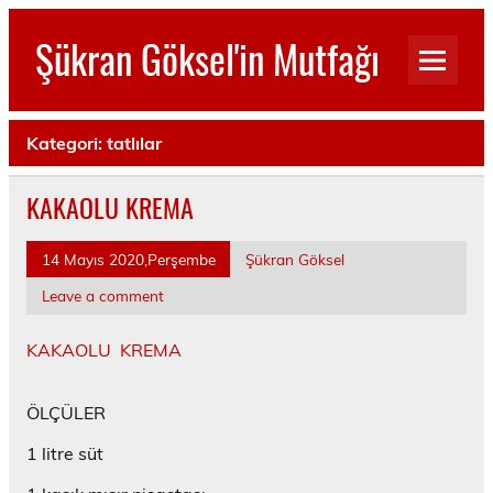
Skip
to
Şükran Göksel'in Mutfağı
content
Benim Küçük Mutfağımdan…
Kategori:
tatlılar
KAKAOLU KREMA
14 Mayıs 2020,Perşembe
Şükran Göksel
Leave a comment
KAKAOLU KREMA
ÖLÇÜLER
1 litre süt