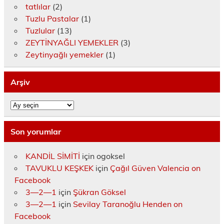
tatlılar
(2)
n
e
r
r
d
e
t
n
e
e
e
r
Tuzlu Pastalar
(1)
ı
c
d
d
a
e
k
e
e
e
ç
d
Tuzlular
(13)
l
r
a
a
ı
e
a
e
ç
ç
l
a
ZEYTİNYAĞLI YEMEKLER
(3)
y
d
ı
ı
ı
ç
ı
e
l
l
r
ı
Zeytinyağlı yemekler
(1)
n
a
ı
ı
)
l
(
ç
r
r
ı
Y
ı
)
)
r
e
l
)
Arşiv
n
ı
i
r
p
)
Arşiv
e
n
c
e
r
Son yorumlar
e
d
e
KANDİL SİMİTİ
için
ogoksel
a
ç
TAVUKLU KEŞKEK
için
Çağıl Güven Valencia on
ı
l
Facebook
ı
r
3—2—1
için
Şükran Göksel
)
3—2—1
için
Sevilay Taranoğlu Henden on
Facebook