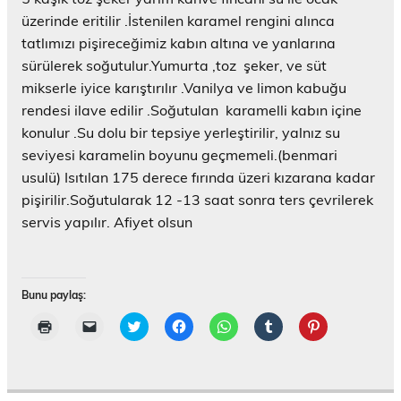
l
ı
üzerinde eritilir .İstenilen karamel rengini alınca
r
)
tatlımızı pişireceğimiz kabın altına ve yanlarına
sürülerek soğutulur.Yumurta ,toz şeker, ve süt
mikserle iyice karıştırılır .Vanilya ve limon kabuğu
rendesi ilave edilir .Soğutulan karamelli kabın içine
konulur .Su dolu bir tepsiye yerleştirilir, yalnız su
seviyesi karamelin boyunu geçmemeli.(benmari
usulü) Isıtılan 175 derece fırında üzeri kızarana kadar
pişirilir.Soğutularak 12 -13 saat sonra ters çevrilerek
servis yapılır. Afiyet olsun
Bunu paylaş:
Y
A
T
F
W
T
P
a
r
w
a
h
u
i
z
k
i
c
a
m
n
d
a
t
e
t
b
t
ı
d
t
b
s
l
e
r
a
e
o
A
r
r
m
ş
r
o
p
'
e