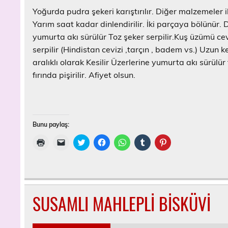
e
n
Yoğurda pudra şekeri karıştırılır. Diğer malzemeler
c
e
Yarım saat kadar dinlendirilir. İki parçaya bölünür. D
r
yumurta akı sürülür Toz şeker serpilir.Kuş üzümü ce
e
d
serpilir (Hindistan cevizi ,tarçın , badem vs.) Uzun 
e
a
aralıklı olarak Kesilir Üzerlerine yumurta akı sürülür 
ç
ı
fırında pişirilir. Afiyet olsun.
l
ı
r
)
Bunu paylaş:
Y
A
T
F
W
T
P
a
r
w
a
h
u
i
z
k
i
c
a
m
n
d
a
t
e
t
b
t
ı
d
t
b
s
l
e
r
a
e
o
A
r
r
m
ş
r
o
p
'
e
a
ı
ü
k
p
d
s
k
n
z
'
'
a
t
SUSAMLI MAHLEPLİ BİSKÜVİ
i
ı
e
t
t
p
'
ç
z
r
a
a
a
t
i
a
i
p
p
y
e
n
e
n
a
a
l
p
t
-
d
y
y
a
a