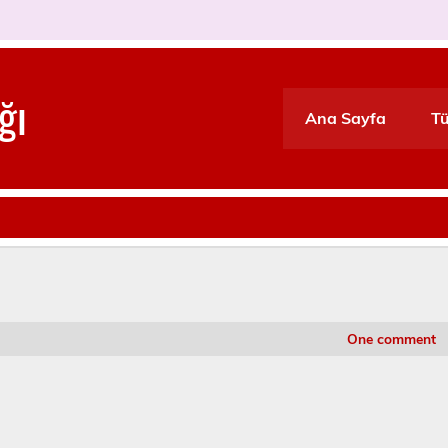
ğı
Ana Sayfa
Tü
One comment