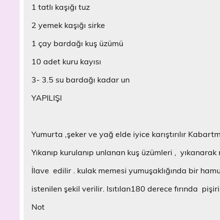
ı
c
d
d
a
e
1 tatlı kaşığı tuz
k
e
e
e
ç
d
l
r
a
a
ı
e
a
e
ç
ç
l
a
2 yemek kaşığı sirke
y
d
ı
ı
ı
ç
ı
e
l
l
r
ı
n
a
ı
ı
)
l
1 çay bardağı kuş üzümü
(
ç
r
r
ı
Y
ı
)
)
r
e
l
)
10 adet kuru kayısı
n
ı
i
r
3- 3.5 su bardağı kadar un
p
)
e
n
YAPILIŞI
c
e
r
e
d
e
Yumurta ,şeker ve yağ elde iyice karıştırılır Kabartma 
a
ç
ı
Yıkanıp kurulanıp unlanan kuş üzümleri , yıkanarak 
l
ı
r
İlave edilir . kulak memesi yumuşaklığında bir hamur
)
istenilen şekil verilir. Isıtılan180 derece fırında pişiri
Not