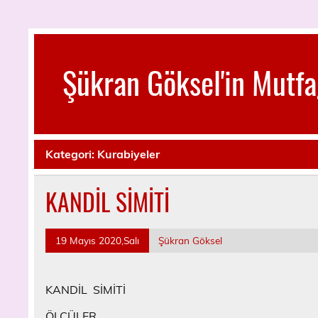
Skip
to
content
Şükran Göksel'in Mutfa
Benim Küçük Mutfağımdan…
Kategori:
Kurabiyeler
KANDİL SİMİTİ
19 Mayıs 2020,Salı
Şükran Göksel
KANDİL SİMİTİ
ÖLÇÜLER