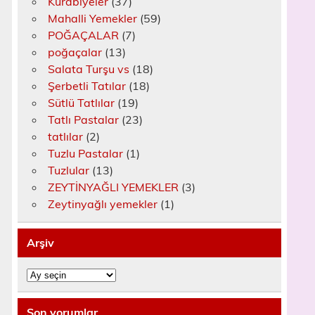
Kurabiyeler
(37)
Mahalli Yemekler
(59)
POĞAÇALAR
(7)
poğaçalar
(13)
Salata Turşu vs
(18)
Şerbetli Tatılar
(18)
Sütlü Tatlılar
(19)
Tatlı Pastalar
(23)
tatlılar
(2)
Tuzlu Pastalar
(1)
Tuzlular
(13)
ZEYTİNYAĞLI YEMEKLER
(3)
Zeytinyağlı yemekler
(1)
Arşiv
Arşiv
Son yorumlar