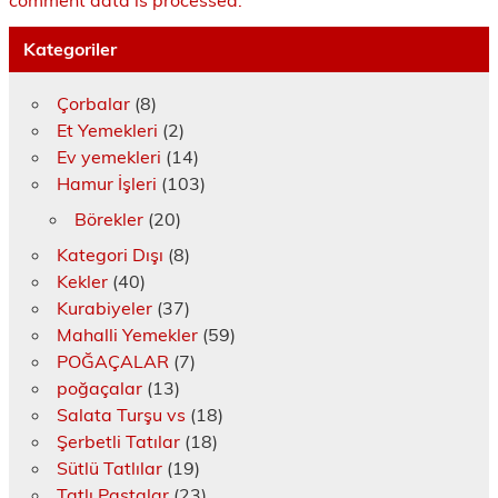
e
l
)
n
ı
i
r
Kategoriler
p
)
e
n
c
Çorbalar
(8)
e
r
Et Yemekleri
(2)
e
d
Ev yemekleri
(14)
e
a
Hamur İşleri
(103)
ç
ı
Börekler
(20)
l
ı
r
Kategori Dışı
(8)
)
Kekler
(40)
Kurabiyeler
(37)
Mahalli Yemekler
(59)
POĞAÇALAR
(7)
poğaçalar
(13)
Salata Turşu vs
(18)
Şerbetli Tatılar
(18)
Sütlü Tatlılar
(19)
Tatlı Pastalar
(23)