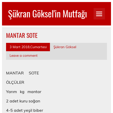
Skip
to
Şükran Göksel'in Mutfağı
content
Benim Küçük Mutfağımdan…
MANTAR SOTE
3 Mart 2018,Cumartesi
Şükran Göksel
Leave a comment
MANTAR SOTE
ÖLÇÜLER
Yarım kg mantar
2 adet kuru soğan
4-5 adet yeşil biber