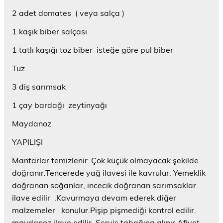
2 adet domates ( veya salça )
1 kaşık biber salçası
1 tatlı kaşığı toz biber isteğe göre pul biber
Tuz
3 diş sarımsak
1 çay bardağı zeytinyağı
Maydanoz
YAPILIŞI
Mantarlar temizlenir .Çok küçük olmayacak şekilde
doğranır.Tencerede yağ ilavesi ile kavrulur. Yemeklik
doğranan soğanlar, incecik doğranan sarımsaklar
ilave edilir .Kavurmaya devam ederek diğer
malzemeler konulur.Pişip pişmediği kontrol edilir.
maydanoz ilave edilir Servis tabağına alınır Afiyet