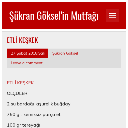
Skip
to
Şükran Göksel'in Mutfağı
content
Benim Küçük Mutfağımdan…
ETLİ KEŞKEK
27 Şubat 2018,Salı
Şükran Göksel
Leave a comment
ETLİ KEŞKEK
ÖLÇÜLER
2 su bardağı aşurelik buğday
750 gr. kemiksiz parça et
100 gr tereyağı