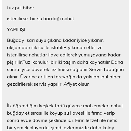
tuz pul biber
istenilirse bir su bardağı nohut
YAPILIŞI
Buğday sarı suyu çıkana kadar iyice yıkanır.
akşamdan ılık su ile ıslatılıR yıkanan etler ve
istenilirse nohutlar ilave edilerek yumuşayana kadar
pişirilir.Tuz konulur .bir iki taşım daha kaynatılır Daha
sonra iyice döverek ezilmesi sağlanır.Servis tabağına
alınır .Üzerine eritilen tereyağın da yakılan pul biber
gezdirilerek servis yapılır .Afiyet olsun
İlk öğrendiğim keşkek tarifi güvece malzemeleri nohut
buğday et sırası ile koyup su ilavesi ile fırına verip
sonra evde dövme şeklinde idi. Fırın lezzeti ile nefis
bir yemek oluyordu .şimdi evlerimizde daha kolay