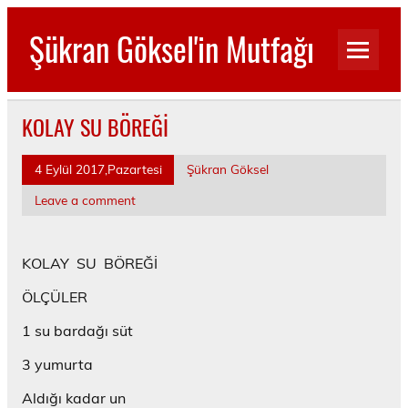
Skip
to
Şükran Göksel'in Mutfağı
content
Benim Küçük Mutfağımdan…
KOLAY SU BÖREĞİ
4 Eylül 2017,Pazartesi
Şükran Göksel
Leave a comment
KOLAY SU BÖREĞİ
ÖLÇÜLER
1 su bardağı süt
3 yumurta
Aldığı kadar un