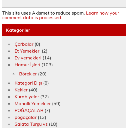
y
d
ı
ı
ı
ç
ı
e
l
l
r
ı
n
a
ı
ı
)
l
(
ç
r
r
ı
This site uses Akismet to reduce spam.
Learn how your
Y
ı
)
)
r
comment data is processed.
e
l
)
n
ı
i
r
Kategoriler
p
)
e
n
c
Çorbalar
(8)
e
r
Et Yemekleri
(2)
e
d
Ev yemekleri
(14)
e
a
Hamur İşleri
(103)
ç
ı
Börekler
(20)
l
ı
r
Kategori Dışı
(8)
)
Kekler
(40)
Kurabiyeler
(37)
Mahalli Yemekler
(59)
POĞAÇALAR
(7)
poğaçalar
(13)
Salata Turşu vs
(18)