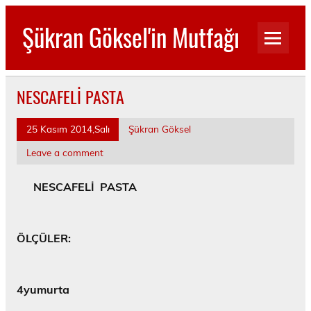
Skip
to
Şükran Göksel'in Mutfağı
content
Benim Küçük Mutfağımdan…
NESCAFELİ PASTA
25 Kasım 2014,Salı
Şükran Göksel
Leave a comment
NESCAFELİ PASTA
ÖLÇÜLER:
4yumurta