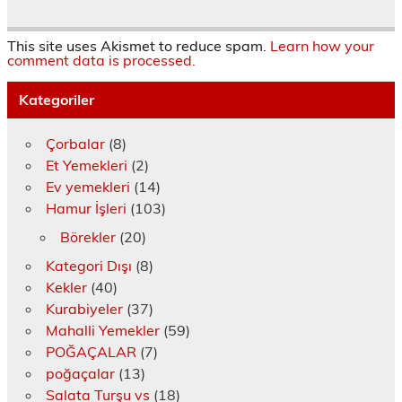
y
d
ı
ı
ı
ç
ı
e
l
l
r
ı
n
a
ı
ı
)
l
(
ç
r
r
ı
This site uses Akismet to reduce spam.
Learn how your
Y
ı
)
)
r
comment data is processed.
e
l
)
n
ı
i
r
Kategoriler
p
)
e
n
c
Çorbalar
(8)
e
r
Et Yemekleri
(2)
e
d
Ev yemekleri
(14)
e
a
Hamur İşleri
(103)
ç
ı
Börekler
(20)
l
ı
r
Kategori Dışı
(8)
)
Kekler
(40)
Kurabiyeler
(37)
Mahalli Yemekler
(59)
POĞAÇALAR
(7)
poğaçalar
(13)
Salata Turşu vs
(18)