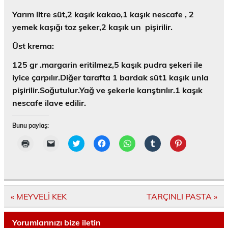
Yarım litre süt,2 kaşık kakao,1 kaşık nescafe , 2
yemek kaşığı toz şeker,2 kaşık un pişirilir.
Üst krema:
125 gr .margarin eritilmez,5 kaşık pudra şekeri ile
iyice çarpılır.Diğer tarafta 1 bardak süt1 kaşık unla
pişirilir.Soğutulur.Yağ ve şekerle karıştırılır.1 kaşık
nescafe ilave edilir.
Bunu paylaş:
Y
A
T
F
W
T
P
a
r
w
a
h
u
i
z
k
i
c
a
m
n
d
a
t
e
t
b
t
ı
d
t
b
s
l
e
r
a
e
o
A
r
r
m
ş
r
o
p
'
e
a
ı
ü
k
p
d
s
k
n
z
'
'
a
t
Yazı
« MEYVELİ KEK
TARÇINLI PASTA »
i
ı
e
t
t
p
'
dolaşımı
ç
z
r
a
a
a
t
i
a
i
p
p
y
e
n
e
n
a
a
l
p
Yorumlarınızı bize iletin
t
-
d
y
y
a
a