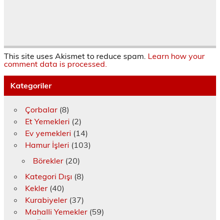
t
n
e
e
e
r
ı
c
d
d
a
e
k
e
e
e
ç
d
l
r
a
a
ı
e
a
e
ç
ç
l
a
y
d
ı
ı
ı
ç
ı
e
l
l
r
ı
n
a
ı
ı
)
l
(
ç
r
r
ı
This site uses Akismet to reduce spam.
Learn how your
Y
ı
)
)
r
comment data is processed.
e
l
)
n
ı
i
r
Kategoriler
p
)
e
n
c
Çorbalar
(8)
e
r
Et Yemekleri
(2)
e
d
Ev yemekleri
(14)
e
a
Hamur İşleri
(103)
ç
ı
Börekler
(20)
l
ı
r
Kategori Dışı
(8)
)
Kekler
(40)
Kurabiyeler
(37)
Mahalli Yemekler
(59)