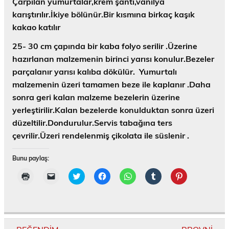
Çarpılan yumurtalar,krem şanti,vanilya
karıştırılır.İkiye bölünür.Bir kısmına birkaç kaşık
kakao katılır
25- 30 cm çapında bir kaba folyo serilir .Üzerine
hazırlanan malzemenin birinci yarısı konulur.Bezeler
parçalanır yarısı kalıba dökülür. Yumurtalı
malzemenin üzeri tamamen beze ile kaplanır .Daha
sonra geri kalan malzeme bezelerin üzerine
yerleştirilir.Kalan bezelerde konulduktan sonra üzeri
düzeltilir.Dondurulur.Servis tabağına ters
çevrilir.Üzeri rendelenmiş çikolata ile süslenir .
Bunu paylaş:
Y
A
T
F
W
T
P
a
r
w
a
h
u
i
z
k
i
c
a
m
n
d
a
t
e
t
b
t
ı
d
t
b
s
l
e
r
a
e
o
A
r
r
m
ş
r
o
p
'
e
a
ı
ü
k
p
d
s
k
n
z
'
'
a
t
Yazı