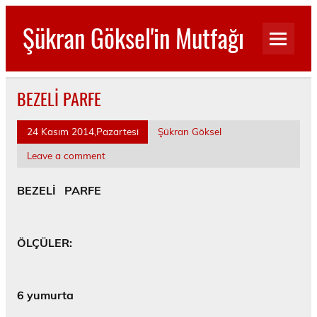
Skip
to
Şükran Göksel'in Mutfağı
content
Benim Küçük Mutfağımdan…
BEZELİ PARFE
24 Kasım 2014,Pazartesi
Şükran Göksel
Leave a comment
BEZELİ PARFE
ÖLÇÜLER:
6 yumurta