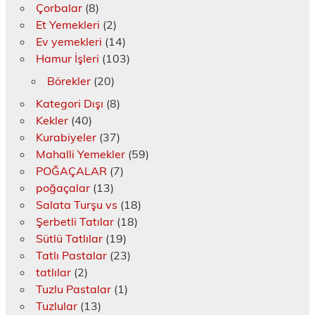
c
Çorbalar
(8)
e
r
Et Yemekleri
(2)
e
d
Ev yemekleri
(14)
e
a
Hamur İşleri
(103)
ç
ı
Börekler
(20)
l
ı
r
Kategori Dışı
(8)
)
Kekler
(40)
Kurabiyeler
(37)
Mahalli Yemekler
(59)
POĞAÇALAR
(7)
poğaçalar
(13)
Salata Turşu vs
(18)
Şerbetli Tatılar
(18)
Sütlü Tatlılar
(19)
Tatlı Pastalar
(23)
tatlılar
(2)
Tuzlu Pastalar
(1)
Tuzlular
(13)