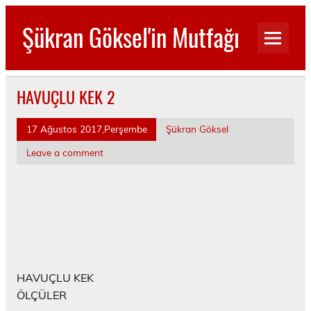
Skip
to
Şükran Göksel'in Mutfağı
content
Benim Küçük Mutfağımdan…
HAVUÇLU KEK 2
17 Ağustos 2017,Perşembe
Şükran Göksel
Leave a comment
HAVUÇLU KEK
ÖLÇÜLER