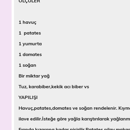
ÖLÇÜLER
1 havuç
1 patates
1 yumurta
1 domates
1 soğan
Bir miktar yağ
Tuz, karabiber,kekik acı biber vs
YAPILIŞI
Havuç,patates,domates ve soğan rendelenir. Kıy
ilave edilir.İsteğe göre yağla karıştırılarak yağlanmiş
Fırında kızarana kadar pişirilir.Patates,pilav.makarn