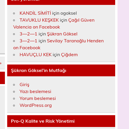
KANDİL SİMİTİ
için
ogoksel
TAVUKLU KEŞKEK
için
Çağıl Güven
Valencia on Facebook
3—2—1
için
Şükran Göksel
3—2—1
için
Sevilay Taranoğlu Henden
on Facebook
HAVUÇLU KEK
için
Çiğdem
»
Şükran Göksel’in Mutfağı
Giriş
Yazı beslemesi
Yorum beslemesi
WordPress.org
Pro-Q Kalite ve Risk Yönetimi