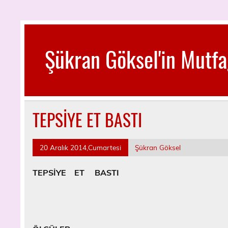
Skip
to
content
Şükran Göksel'in Mutfa
Benim Küçük Mutfağımdan…
TEPSİYE ET BASTI
20 Aralık 2014,Cumartesi
Şükran Göksel
TEPSİYE ET BASTI