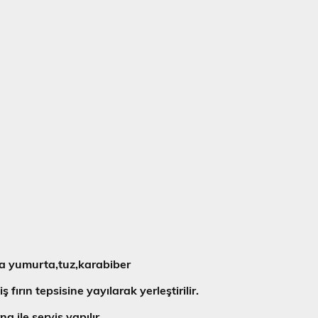
ma yumurta,tuz,karabiber
 fırın tepsisine yayılarak yerleştirilir.
a ile servis yapılır.