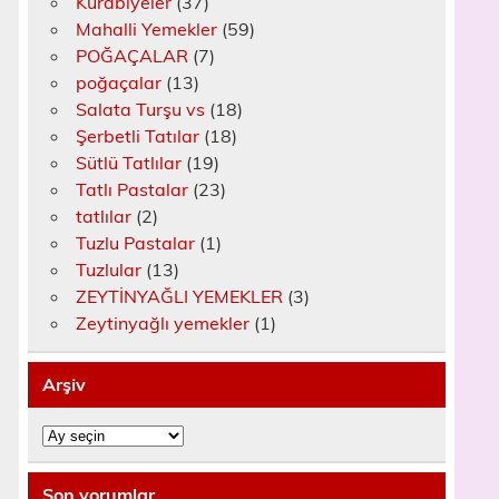
Kurabiyeler
(37)
Mahalli Yemekler
(59)
POĞAÇALAR
(7)
poğaçalar
(13)
Salata Turşu vs
(18)
Şerbetli Tatılar
(18)
Sütlü Tatlılar
(19)
Tatlı Pastalar
(23)
tatlılar
(2)
Tuzlu Pastalar
(1)
Tuzlular
(13)
ZEYTİNYAĞLI YEMEKLER
(3)
Zeytinyağlı yemekler
(1)
Arşiv
Arşiv
Son yorumlar