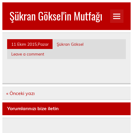
Skip
to
Şükran Göksel'in Mutfağı
content
Benim Küçük Mutfağımdan…
11 Ekim 2015,Pazar
Şükran Göksel
Leave a comment
Yazı
« Önceki yazı
dolaşımı
Yorumlarınızı bize iletin