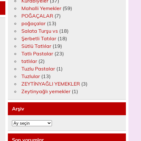
Kurabiyeler
(37)
Mahalli Yemekler
(59)
POĞAÇALAR
(7)
poğaçalar
(13)
Salata Turşu vs
(18)
Şerbetli Tatılar
(18)
Sütlü Tatlılar
(19)
Tatlı Pastalar
(23)
tatlılar
(2)
Tuzlu Pastalar
(1)
Tuzlular
(13)
ZEYTİNYAĞLI YEMEKLER
(3)
Zeytinyağlı yemekler
(1)
Arşiv
Arşiv
Son yorumlar