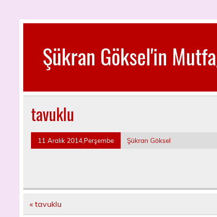
Skip
to
content
Şükran Göksel'in Mutfa
Benim Küçük Mutfağımdan…
tavuklu
11 Aralık 2014,Perşembe
Şükran Göksel
Yazı
« tavuklu
dolaşımı