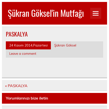
Skip
to
Şükran Göksel'in Mutfağı
content
Benim Küçük Mutfağımdan…
PASKALYA
24 Kasım 2014,Pazartesi
Şükran Göksel
Leave a comment
Yazı
« PASKALYA
dolaşımı
Yorumlarınızı bize iletin