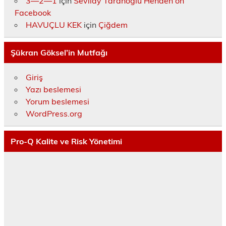
3—2—1
için
Sevilay Taranoğlu Henden on
Facebook
HAVUÇLU KEK
için
Çiğdem
Şükran Göksel’in Mutfağı
Giriş
Yazı beslemesi
Yorum beslemesi
WordPress.org
Pro-Q Kalite ve Risk Yönetimi