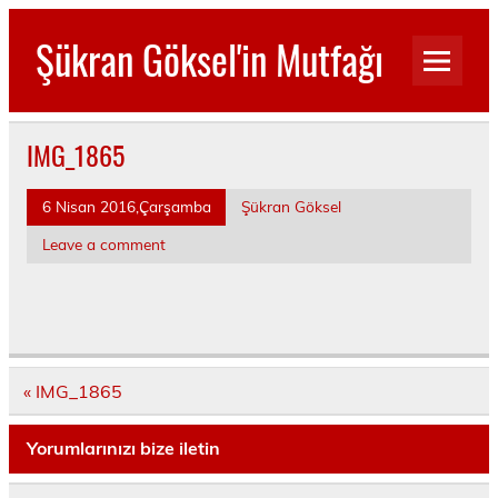
Skip
to
Şükran Göksel'in Mutfağı
content
Benim Küçük Mutfağımdan…
IMG_1865
6 Nisan 2016,Çarşamba
Şükran Göksel
Leave a comment
Yazı
« IMG_1865
dolaşımı
Yorumlarınızı bize iletin