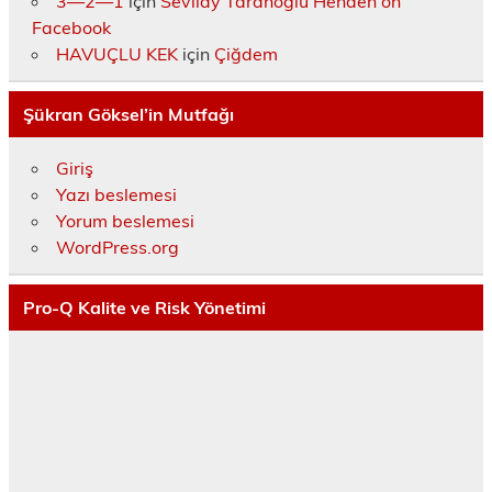
3—2—1
için
Sevilay Taranoğlu Henden on
Facebook
HAVUÇLU KEK
için
Çiğdem
Şükran Göksel’in Mutfağı
Giriş
Yazı beslemesi
Yorum beslemesi
WordPress.org
Pro-Q Kalite ve Risk Yönetimi