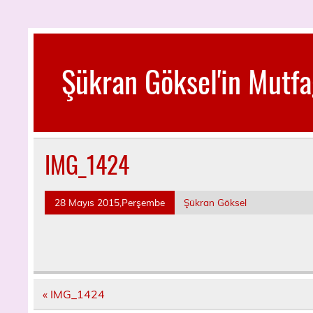
Skip
to
content
Şükran Göksel'in Mutfa
Benim Küçük Mutfağımdan…
IMG_1424
28 Mayıs 2015,Perşembe
Şükran Göksel
Yazı
« IMG_1424
dolaşımı