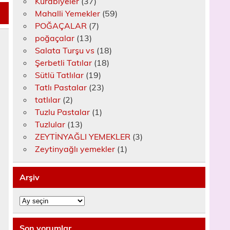
Kurabiyeler
(37)
Mahalli Yemekler
(59)
POĞAÇALAR
(7)
poğaçalar
(13)
Salata Turşu vs
(18)
Şerbetli Tatılar
(18)
Sütlü Tatlılar
(19)
Tatlı Pastalar
(23)
tatlılar
(2)
Tuzlu Pastalar
(1)
Tuzlular
(13)
ZEYTİNYAĞLI YEMEKLER
(3)
Zeytinyağlı yemekler
(1)
Arşiv
Arşiv
Son yorumlar