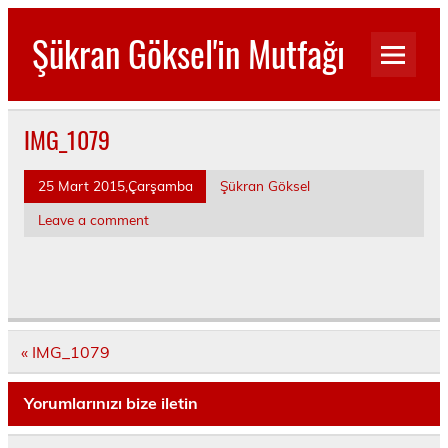
Skip
to
Şükran Göksel'in Mutfağı
content
Benim Küçük Mutfağımdan…
IMG_1079
25 Mart 2015,Çarşamba
Şükran Göksel
Leave a comment
Yazı
« IMG_1079
dolaşımı
Yorumlarınızı bize iletin