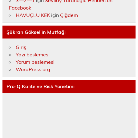
3—2—1
için
Sevilay Taranoğlu Henden on
Facebook
HAVUÇLU KEK
için
Çiğdem
Şükran Göksel’in Mutfağı
Giriş
Yazı beslemesi
Yorum beslemesi
WordPress.org
Pro-Q Kalite ve Risk Yönetimi